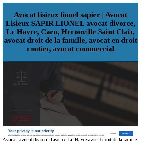
Avocat lisieux lionel sapier | Avocat
Lisieux SAPIR LIONEL avocat divorce,
Le Havre, Caen, Herouville Saint Clair,
avocat droit de la famille, avocat en droit
routier, avocat commercial
Avocat, avocat divorce, Lisieux, Le Havre avocat droit de la famille,